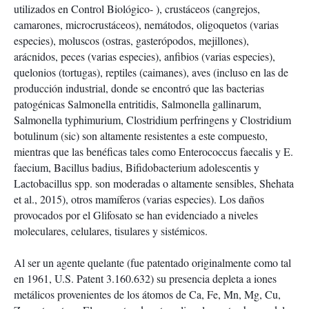
utilizados en Control Biológico- ), crustáceos (cangrejos,
camarones, microcrustáceos), nemátodos, oligoquetos (varias
especies), moluscos (ostras, gasterópodos, mejillones),
arácnidos, peces (varias especies), anfibios (varias especies),
quelonios (tortugas), reptiles (caimanes), aves (incluso en las de
producción industrial, donde se encontró que las bacterias
patogénicas Salmonella entritidis, Salmonella gallinarum,
Salmonella typhimurium, Clostridium perfringens y Clostridium
botulinum (sic) son altamente resistentes a este compuesto,
mientras que las benéficas tales como Enterococcus faecalis y E.
faecium, Bacillus badius, Bifidobacterium adolescentis y
Lactobacillus spp. son moderadas o altamente sensibles, Shehata
et al., 2015), otros mamíferos (varias especies). Los daños
provocados por el Glifosato se han evidenciado a niveles
moleculares, celulares, tisulares y sistémicos.
Al ser un agente quelante (fue patentado originalmente como tal
en 1961, U.S. Patent 3.160.632) su presencia depleta a iones
metálicos provenientes de los átomos de Ca, Fe, Mn, Mg, Cu,