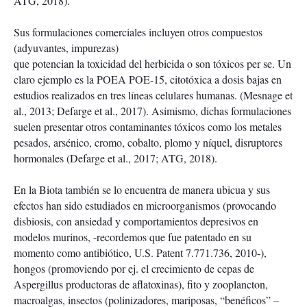
ATG, 2018).
Sus formulaciones comerciales incluyen otros compuestos
(adyuvantes, impurezas)
que potencian la toxicidad del herbicida o son tóxicos per se. Un
claro ejemplo es la POEA POE-15, citotóxica a dosis bajas en
estudios realizados en tres líneas celulares humanas. (Mesnage et
al., 2013; Defarge et al., 2017). Asimismo, dichas formulaciones
suelen presentar otros contaminantes tóxicos como los metales
pesados, arsénico, cromo, cobalto, plomo y níquel, disruptores
hormonales (Defarge et al., 2017; ATG, 2018).
En la Biota también se lo encuentra de manera ubicua y sus
efectos han sido estudiados en microorganismos (provocando
disbiosis, con ansiedad y comportamientos depresivos en
modelos murinos, -recordemos que fue patentado en su
momento como antibiótico, U.S. Patent 7.771.736, 2010-),
hongos (promoviendo por ej. el crecimiento de cepas de
Aspergillus productoras de aflatoxinas), fito y zooplancton,
macroalgas, insectos (polinizadores, mariposas, “benéficos” –