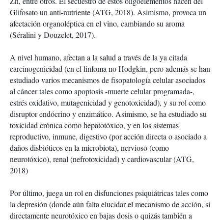
Zn, entre otros. El secuestro de estos oligoelementos hacen del
Glifosato un anti-nutriente (ATG, 2018). Asimismo, provoca un
afectación organoléptica en el vino, cambiando su aroma
(Séralini y Douzelet, 2017).
A nivel humano, afectan a la salud a través de la ya citada
carcinogenicidad (en el linfoma no Hodgkin, pero además se han
estudiado varios mecanismos de fisopatología celular asociados
al cáncer tales como apoptosis -muerte celular programada-,
estrés oxidativo, mutagenicidad y genotoxicidad), y su rol como
disruptor endócrino y enzimático. Asimismo, se ha estudiado su
toxicidad crónica como hepatotóxico, y en los sistemas
reproductivo, inmune, digestivo (por acción directa o asociado a
daños disbióticos en la microbiota), nervioso (como
neurotóxico), renal (nefrotoxicidad) y cardiovascular (ATG,
2018)
Por último, juega un rol en disfunciones psiquiátricas tales como
la depresión (donde aún falta elucidar el mecanismo de acción, si
directamente neurotóxico en bajas dosis o quizás también a